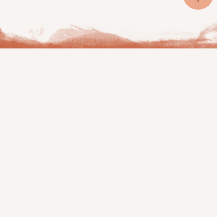
Wundergarten
Membership
Home
Was
Wundergarten
Über uns
bietet
Philosophie
Mitglied
werden
Podcast