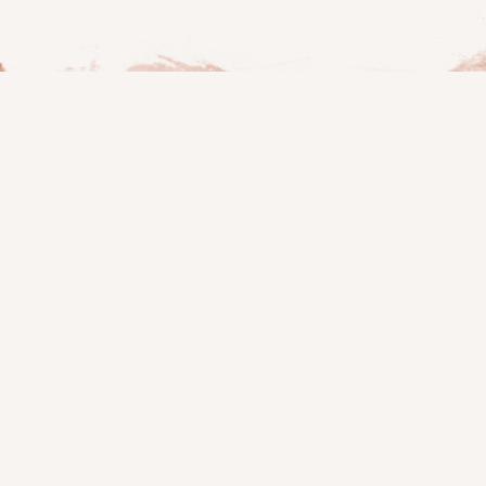
Wundergarten
Membership
Home
Was
Wundergarten
Über uns
bietet
Philosophie
Mitglied
werden
Podcast